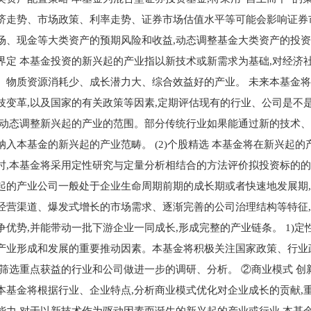
济走势、市场政策、利率走势、证券市场估值水平等可能会影响证券
场、现金等大类资产的预期风险和收益,动态调整基金大类资产的投资比例
界定 本基金投资的新兴起的产业指以新技术或新需求为基础,对经济
、物质资源消耗少、成长潜力大、综合效益好的产业。 未来本基金
技变革,以及国家的有关政策等因素,定期评估现有的行业、公司是不
,动态调整新兴起的产业的范围。部分传统行业如果能通过新的技术、
纳入本基金的新兴起的产业范畴。 (2)个股精选 本基金将在新兴起
时,本基金将采用定性研究与定量分析相结合的方法评价拟投资标的的
起的产业公司一般处于企业生命周期前期的成长期或者快速地发展期
经营渠道、爆发式增长的市场需求、逐渐完善的公司治理结构等特征
争优势,并能带动一批下游企业一同成长,形成完整的产业链条。 1)定
产业形成和发展的重要推动因素。本基金将积极关注国家政策、行业
,筛选重点获益的行业和公司做进一步的调研、分析。 ②商业模式 
本基金将根据行业、企业特点,分析商业模式优化对企业成长的贡献,
能力 对于以新技术作为驱动因素而诞生的新兴起的产业或行业,本基