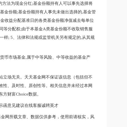
配的方法为现金分红;基金份额持有人可以事先选择将
基金份额;基金份额持有人事先未做出选择的,基金管
即基金收益分配基准日的各类基金份额净值减去每单位
同等分配权;由于本基金A类基金份额不收取销售服
一样; 5、法律和法规或监管机关另有规定的,从其规
货币市场基金,属于中等风险、中等收益的基金产
立场无关。天天基金网不保证该信息（包括但不
效性、及时性、原创性等。相关信息并未经过本网
财富Choice数据。
示函意见建议在线客服诚聘英才
天基金网所载文章、数据仅供参考，使用前请核实，风