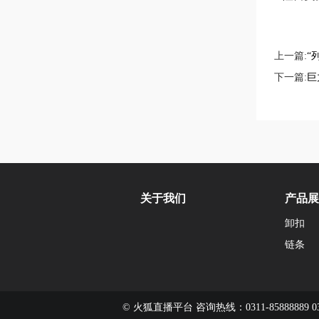
上一篇:
“
下一篇:
巨
关于我们
产品展
卸扣
链条
© 火狐直播平台 咨询热线：0311-85888889 031