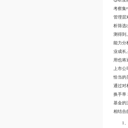
考察集
管理层
析筛选
测得到
能力分
业成长
用也将
上市公
恰当的
通过对
换手率
基金的
相结合
1、在