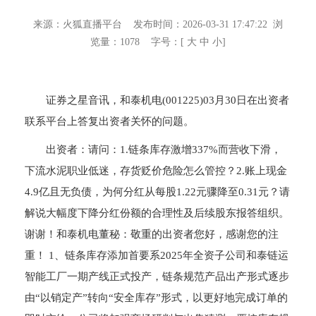
来源：
火狐直播平台
发布时间：2026-03-31 17:47:22 浏
览量：
1078
字号：[
大
中
小
]
证券之星音讯，和泰机电(001225)03月30日在出资者
联系平台上答复出资者关怀的问题。
出资者：请问：1.链条库存激增337%而营收下滑，
下流水泥职业低迷，存货贬价危险怎么管控？2.账上现金
4.9亿且无负债，为何分红从每股1.22元骤降至0.31元？请
解说大幅度下降分红份额的合理性及后续股东报答组织。
谢谢！和泰机电董秘：敬重的出资者您好，感谢您的注
重！ 1、链条库存添加首要系2025年全资子公司和泰链运
智能工厂一期产线正式投产，链条规范产品出产形式逐步
由“以销定产”转向“安全库存”形式，以更好地完成订单的