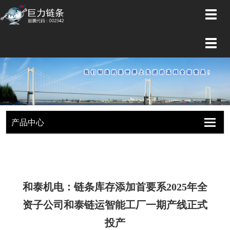
切
换
导
切
航
换
导
航
产品中心
切
切
换
换
导
导
航
航
和泰机电：链条库存添加首要系2025年全
资子公司和泰链运智能工厂一期产线正式
投产