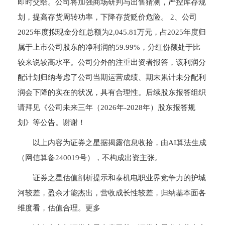
即时交给。公司将加强商场研判与出售猜测，严控库存规
划，提高存货周转功率，下降存货贬价危险。 2、公司
2025年度拟现金分红总额为2,045.81万元，占2025年度归
属于上市公司股东的净利润的59.99%，分红份额处于比
较来说较高水平。公司分外的注重出资者报答，该利润分
配计划归纳考虑了公司当期运营成绩、期末累计未分配利
润会下降的实在的状况，具有合理性。后续股东报答组织
请拜见《公司未来三年（2026年-2028年）股东报答规
划》等公告。谢谢！
以上内容为证券之星据揭露信息收拾，由AI算法生成
（网信算备240019号），不构成出资主张。
证券之星估值剖析提示和泰机电职业界竞争力的护城
河较差，盈余才能杰出，营收成长性较差，归纳基本面各
维度看，估值合理。更多